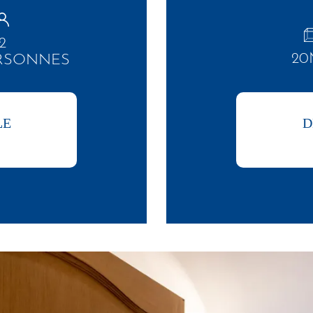
2
20
RSONNES
LE
D