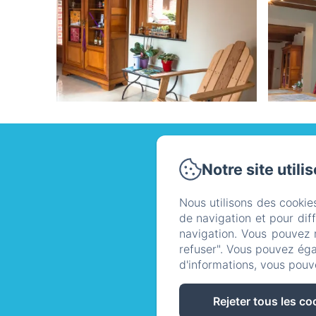
Au R
Notre site utili
Nous utilisons des cookie
Politique 
de navigation et pour dif
navigation. Vous pouvez 
au repos 
refuser". Vous pouvez éga
d'informations, vous pouv
Rejeter tous les co