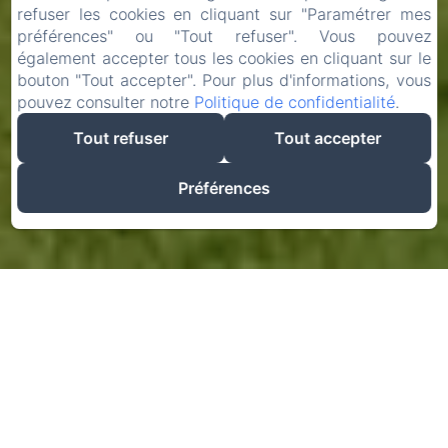
refuser les cookies en cliquant sur "Paramétrer mes
préférences" ou "Tout refuser". Vous pouvez
également accepter tous les cookies en cliquant sur le
bouton "Tout accepter". Pour plus d'informations, vous
pouvez consulter notre
Politique de confidentialité
.
Tout refuser
Tout accepter
Préférences
Informations Légales
Propriétaire du Site Web :
Nom : AU REPOS DE LA LICORNE
Email :
aureposdelalicorne@gmail.com
Téléphone : +33 6 08 17 96 78
Numéro SIRET : 88875900800012
Immatriculation Professionnelle : 5520Z